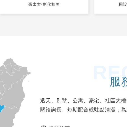
張太太-彰化和美
周設
淨透清潔堅持不收，所以我在心裡下定決
就請他們協助
心，一定會有再下一次的合作，因為這個緣
過程中沒什麼
分真的很難得。
合我們的需求
彰化的裝潢細
RE
服
透天、別墅、公寓、豪宅、社區大樓
關諮詢長、短期配合或駐點清潔，為