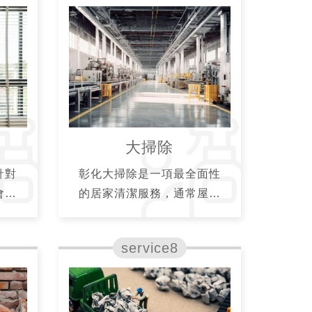
大掃除
針對
彰化大掃除是一項最全面性
會議
的居家清潔服務，通常屋主
域清
都會預約在過年前夕進行，
乾淨
徹底清潔屋內所有看得到及
員工
平常看不到的底部或縫隙，
。
將平常不會移動的大型家具
或電器移開徹底清潔，將去
年所累積的髒污一掃而空。