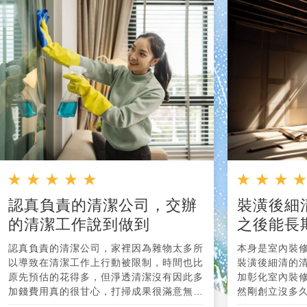
認真負責的清潔公司，交辦
裝潢後細
的清潔工作說到做到
之後能長
認真負責的清潔公司，家裡因為雜物太多所
本身是室內裝
以導致在清潔工作上行動被限制，時間也比
裝潢後細清的
原先預估的花得多，但淨透清潔沒有因此多
加彰化室內裝
加錢費用真的很甘心，打掃成果很滿意無可
然剛創立沒多
挑剔，在付錢的時候我還偷塞了小費，但是
清潔的堅持，