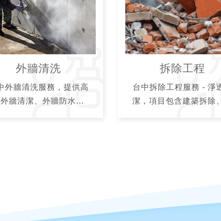
外牆清洗
拆除工程
中外牆清洗服務，提供高
台中拆除工程服務 - 淨
空外牆清潔、外牆防水除
潔，項目包含建築拆除
、大樓玻璃帷幕清洗、石
屋拆除、室內裝潢拆除
養護等服務項目，安全高
運廢棄物等拆除服務，
兼具維持企業門面形象，
拆除團隊施工快速、透
迎企業、機關大樓預約諮
價，客製化拆除方案
詢。