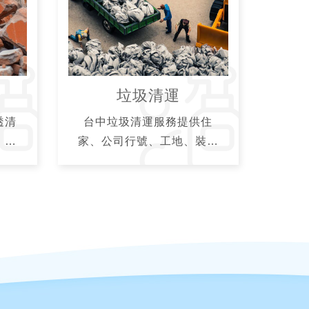
垃圾清運
透清
台中垃圾清運服務提供住
、房
家、公司行號、工地、裝潢
、清
工程、家具行廢棄物到府清
專業
運服務，裝潢廢棄物、老舊
明報
家具汰換、電器報廢或垃圾
。
雜物清理，快速到府估價清
運。