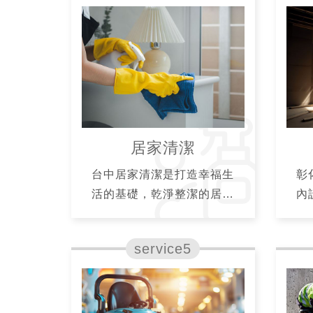
居家清潔
台中居家清潔是打造幸福生
彰
活的基礎，乾淨整潔的居家
內
環境，能為身心靈帶來淨化
的
與放鬆，增加家人情感的凝
聚力，居家清潔服務為針對
漆
客廳、廚房、浴室、臥室、
物
陽台等區塊進行區域性清
潔，可依照屋主需求制定定