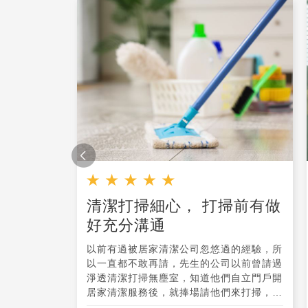
業，懶
清潔打掃細心， 打掃前有做
好充分溝通
為雜物太多所
以前有過被居家清潔公司忽悠過的經驗，所
制，時間也比
以一直都不敢再請，先生的公司以前曾請過
潔沒有因此多
淨透清潔打掃無塵室，知道他們自立門戶開
果很滿意無可
居家清潔服務後，就捧場請他們來打掃，服
了小費，但是
務真的都很細節周到，打掃得很認真且手腳