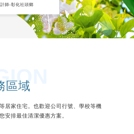
計師-彰化社頭鄉
張太太-彰化和美
裝潢清潔這塊，在溝通與執行
淨透清潔堅持不收，所以我在心
意見上分歧，淨透也都全力配
心，一定會有再下一次的合作，
，讓任務圓滿結束交件，之後
分真的很難得。
清案子也麻煩你們了。
GION
務區域
等居家住宅。也歡迎公司行號、學校等機
您安排最佳清潔優惠方案。