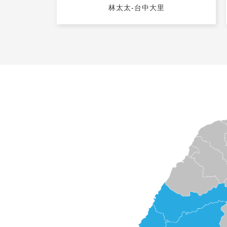
林太太-台中大里
心裡下定決
俐落，才知道原來這才是居家清潔該有的服
，因為這個緣
務品質，也馬上推薦給左右鄰居們知道。