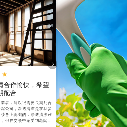
清合作愉快，希望
居家清潔比想像的專
期配合
得整理家務的好幫手
修業者，所以很需要長期配合
認真負責的清潔公司，家裡因為
清潔公司，淨透清潔是在我參
以導致在清潔工作上行動被限制
修茶會上認識的，淨透清潔雖
原先預估的花得多，但淨透清潔
久，但在交談中感受到老闆對
加錢費用真的很甘心，打掃成果
剛好手頭有一個案子在執行，
挑剔，在付錢的時候我還偷塞了