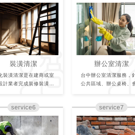
裝潢清潔
辦公室清潔
化裝潢清潔是在建商或室
台中辦公室清潔服務，
設計業者完成裝修裝潢後
公共區域、辦公桌椅、
環境細清作業，裝修後的
室、茶水間、廁所等區
案場會有很多的木屑、油
潔，協助企業長期維持
、殘膠、粉塵等裝潢廢棄
整潔的工作環境，保障
，裝潢後細清是最重要的
健康與公司品牌形象
收尾任務。